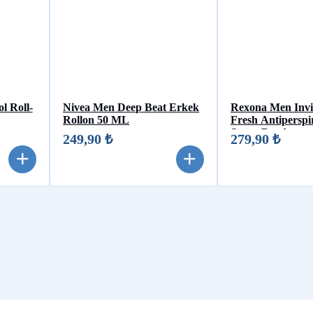
l Roll-
Nivea Men Deep Beat Erkek
Rexona Men Invis
Rollon 50 ML
Fresh Antiperspi
Sprey Deodorant
249,90 ₺
279,90 ₺