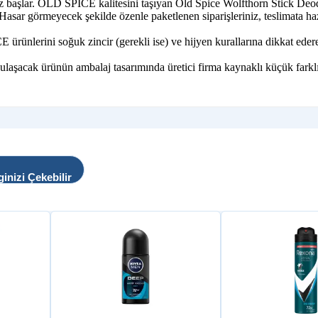
iz başlar. OLD SPICE kalitesini taşıyan Old Spice Wolfthorn Stick Deod
. Hasar görmeyecek şekilde özenle paketlenen siparişleriniz, teslimata hazı
lerini soğuk zincir (gerekli ise) ve hijyen kurallarına dikkat ederek,
 ulaşacak ürünün ambalaj tasarımında üretici firma kaynaklı küçük farklı
ginizi Çekebilir