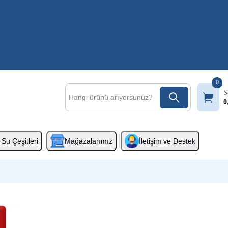
0
S
0
Su Çeşitleri
Mağazalarımız
İletişim ve Destek