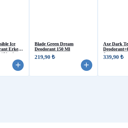
ible Ice
Blade Green Dream
Axe Dark Te
rant Erkek
Deodorant 150 Ml
Deodorant+C
 150 ml
Şampuan
219,90 ₺
339,90 ₺