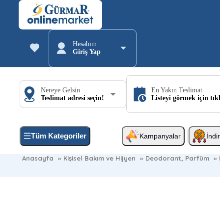
Hesabım
Giriş Yap
Nereye Gelsin
En Yakın Teslimat
Teslimat adresi seçin!
Listeyi görmek için tık
Tüm Kategoriler
Kampanyalar
İndi
Anasayfa
»
Kişisel Bakım ve Hijyen
»
Deodorant, Parfüm
»