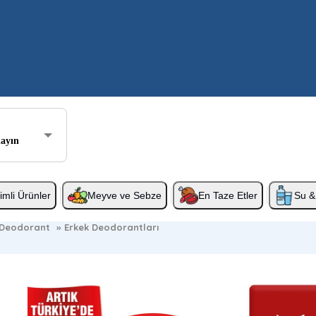
layın
rimli Ürünler
Meyve ve Sebze
En Taze Etler
Su & 
Deodorant
»
Erkek Deodorantları