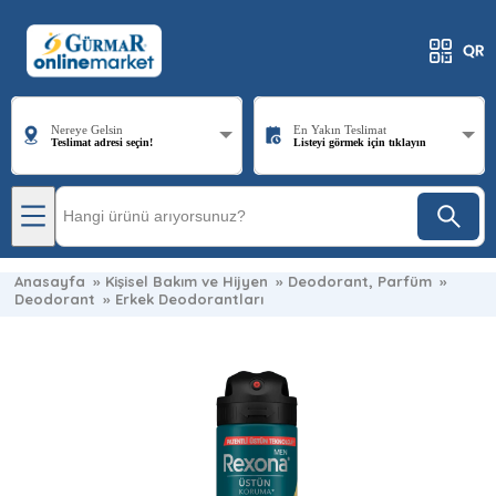
Nereye Gelsin
En Yakın Teslimat
Teslimat adresi seçin!
Listeyi görmek için tıklayın
Anasayfa
»
Kişisel Bakım ve Hijyen
»
Deodorant, Parfüm
»
Deodorant
»
Erkek Deodorantları