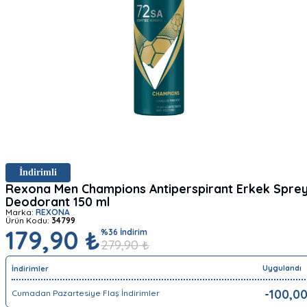
İndirimli
Rexona Men Champions Antiperspirant Erkek Spre
Deodorant 150 ml
Marka:
REXONA
Ürün Kodu:
34799
179,90 ₺
%
36
İndirim
279,90
₺
Uygulandı
İndirimler
-
100,0
Cumadan Pazartesiye Flaş İndirimler