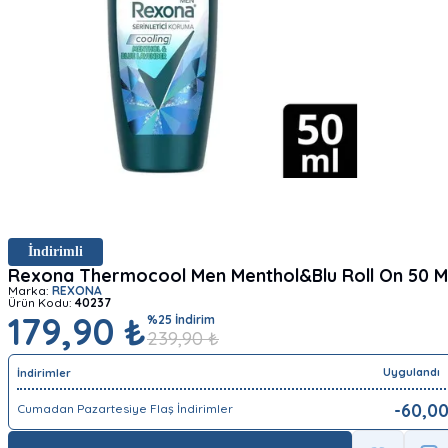
İndirimli
Rexona Thermocool Men Menthol&Blu Roll On 50 M
Marka:
REXONA
Ürün Kodu:
40237
179,90 ₺
%
25
İndirim
239,90
₺
Uygulandı
İndirimler
-
60,0
Cumadan Pazartesiye Flaş İndirimler