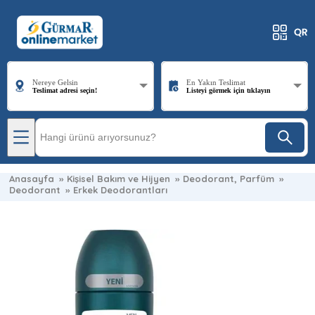
Nereye Gelsin
En Yakın Teslimat
Teslimat adresi seçin!
Listeyi görmek için tıklayın
Anasayfa
»
Kişisel Bakım ve Hijyen
»
Deodorant, Parfüm
»
Deodorant
»
Erkek Deodorantları