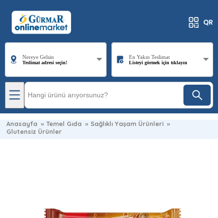
Nereye Gelsin
En Yakın Teslimat
Teslimat adresi seçin!
Listeyi görmek için tıklayın
Anasayfa
»
Temel Gıda
»
Sağlıklı Yaşam Ürünleri
»
Glutensiz Ürünler