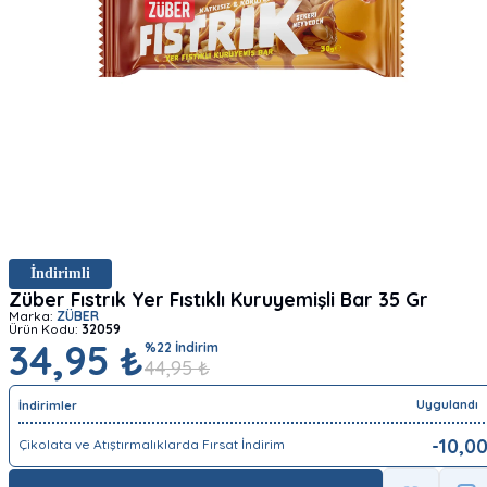
İndirimli
Züber Fıstrık Yer Fıstıklı Kuruyemişli Bar 35 Gr
Marka:
ZÜBER
Ürün Kodu:
32059
34,95 ₺
%
22
İndirim
44,95
₺
Uygulandı
İndirimler
-
10,0
Çikolata ve Atıştırmalıklarda Fırsat İndirim