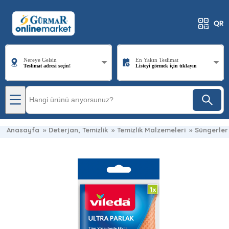
Nereye Gelsin
En Yakın Teslimat
Teslimat adresi seçin!
Listeyi görmek için tıklayın
Anasayfa
»
Deterjan, Temizlik
»
Temizlik Malzemeleri
»
Süngerler