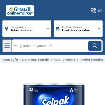
Nereye Gelsin
En Yakın Teslimat
Teslimat adresi seçin!
Listeyi görmek için tıklayın
Anasayfa
»
Deterjan, Temizlik
»
Kağıt Ürünleri
»
Tuvalet Kağıtları