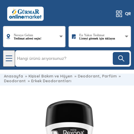
Nereye Gelsin
En Yakın Teslimat
Teslimat adresi seçin!
Listeyi görmek için tıklayın
Anasayfa
»
Kişisel Bakım ve Hijyen
»
Deodorant, Parfüm
»
Deodorant
»
Erkek Deodorantları