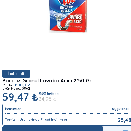
İndirimli
Porçöz Granül Lavabo Açıcı 2*50 Gr
Marka:
PORÇÖZ
Ürün Kodu:
3862
59,47 ₺
%
30
İndirim
84,95
₺
Uygulandı
İndirimler
-
25,4
Temizlik Ürünlerinde Fırsat İndirimler