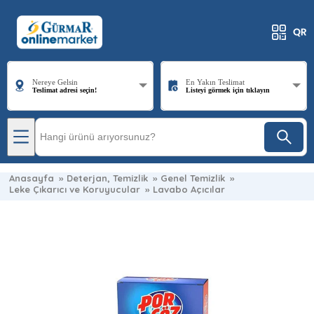
Nereye Gelsin
En Yakın Teslimat
Teslimat adresi seçin!
Listeyi görmek için tıklayın
Anasayfa
»
Deterjan, Temizlik
»
Genel Temizlik
»
Leke Çıkarıcı ve Koruyucular
»
Lavabo Açıcılar