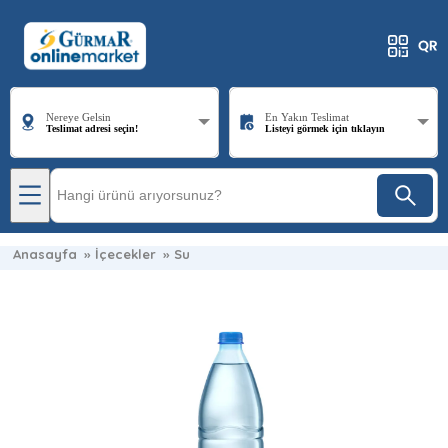
Nereye Gelsin
En Yakın Teslimat
Teslimat adresi seçin!
Listeyi görmek için tıklayın
Anasayfa
»
İçecekler
»
Su