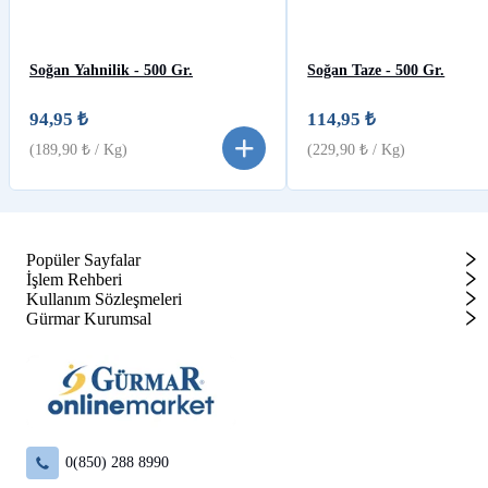
Soğan Yahnilik - 500 Gr.
Soğan Taze - 500 Gr.
94,95 ₺
114,95 ₺
(
189,90 ₺
/ Kg)
(
229,90 ₺
/ Kg)
Popüler Sayfalar
İşlem Rehberi
Kullanım Sözleşmeleri
Gürmar Kurumsal
0(850) 288 8990