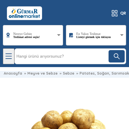
Nereye Gelsin
En Yakın Teslimat
Teslimat adresi seçin!
Listeyi görmek için tıklayın
Anasayfa
»
Meyve ve Sebze
»
Sebze
»
Patates, Soğan, Sarımsak