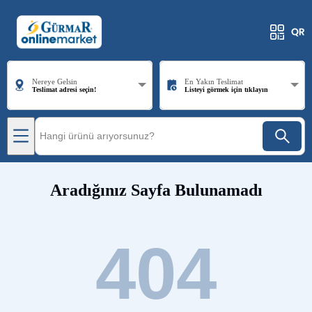
Nereye Gelsin
En Yakın Teslimat
Teslimat adresi seçin!
Listeyi görmek için tıklayın
Aradığınız Sayfa Bulunamadı
404