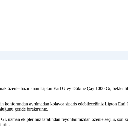
yarak özenle hazırlanan Lipton Earl Grey Dökme Çay 1000 Gr, beklentil
izin konforundan ayrılmadan kolayca sipariş edebileceğiniz Lipton Earl
luğunu geride bırakırsınız.
Gr, uzman ekiplerimiz tarafından reyonlarımızdan özenle seçilir, son 
rilir.