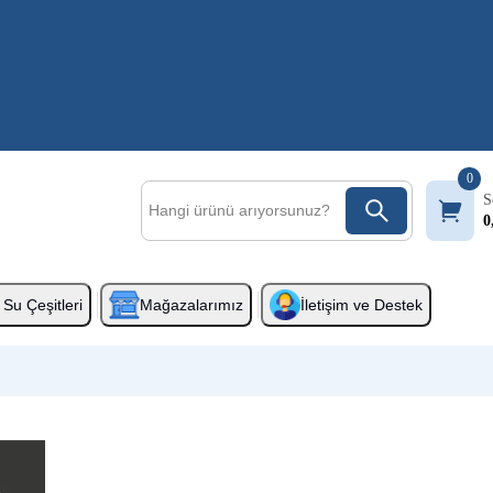
0
S
0
Su Çeşitleri
Mağazalarımız
İletişim ve Destek