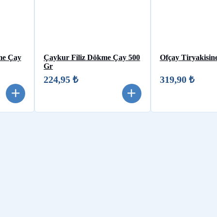
me Çay
Çaykur Filiz Dökme Çay 500
Ofçay Tiryakisin
Gr
224,95 ₺
319,90 ₺