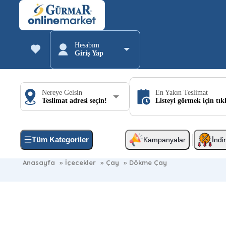
Hesabım
Giriş Yap
Nereye Gelsin
En Yakın Teslimat
Teslimat adresi seçin!
Listeyi görmek için tık
Tüm Kategoriler
Kampanyalar
İndi
Anasayfa
»
İçecekler
»
Çay
»
Dökme Çay