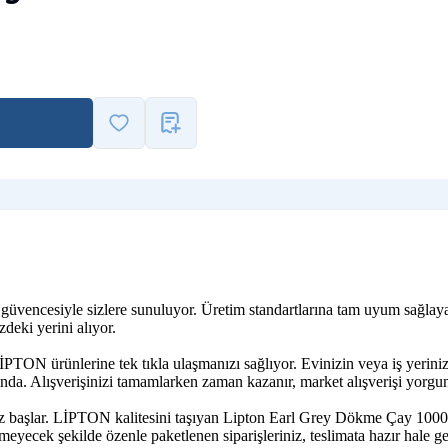
N güvencesiyle sizlere sunuluyor. Üretim standartlarına tam uyum sağla
deki yerini alıyor.
İPTON ürünlerine tek tıkla ulaşmanızı sağlıyor. Evinizin veya iş yerin
da. Alışverişinizi tamamlarken zaman kazanır, market alışverişi yorgun
iz başlar. LİPTON kalitesini taşıyan Lipton Earl Grey Dökme Çay 1000 
rmeyecek şekilde özenle paketlenen siparişleriniz, teslimata hazır hale geti