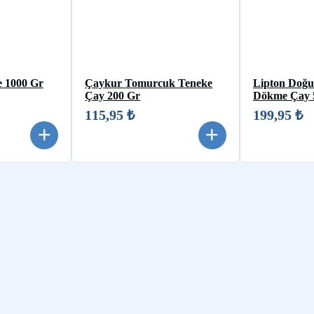
e 1000 Gr
Çaykur Tomurcuk Teneke
Lipton Doğu
Çay 200 Gr
Dökme Çay 
115,95 ₺
199,95 ₺