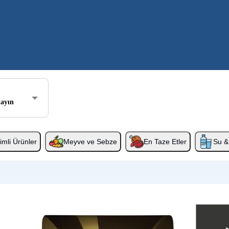
layın
rimli Ürünler
Meyve ve Sebze
En Taze Etler
Su & 