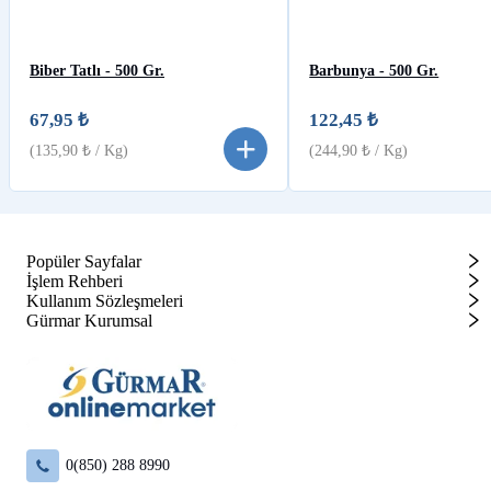
Biber Tatlı - 500 Gr.
Barbunya - 500 Gr.
67,95 ₺
122,45 ₺
(
135,90 ₺
/ Kg)
(
244,90 ₺
/ Kg)
Popüler Sayfalar
İşlem Rehberi
Kullanım Sözleşmeleri
Gürmar Kurumsal
0(850) 288 8990