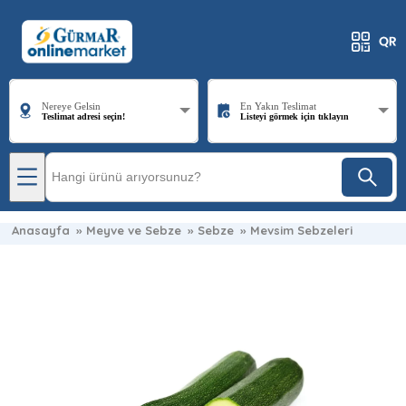
Nereye Gelsin
En Yakın Teslimat
Teslimat adresi seçin!
Listeyi görmek için tıklayın
Anasayfa
»
Meyve ve Sebze
»
Sebze
»
Mevsim Sebzeleri