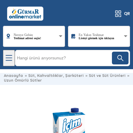
Nereye Gelsin
En Yakın Teslimat
Teslimat adresi seçin!
Listeyi görmek için tıklayın
Anasayfa
»
Süt, Kahvaltılıklar, Şarküteri
»
Süt ve Süt Ürünleri
»
Uzun Ömürlü Sütler