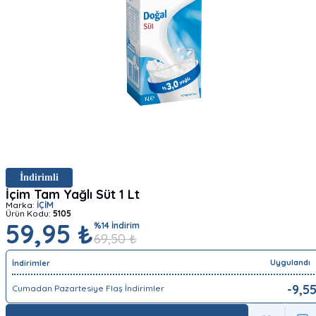
İndirimli
İçim Tam Yağlı Süt 1 Lt
Marka:
İÇİM
Ürün Kodu:
5105
59,95 ₺
%
14
İndirim
69,50
₺
Uygulandı
İndirimler
-
9,5
Cumadan Pazartesiye Flaş İndirimler