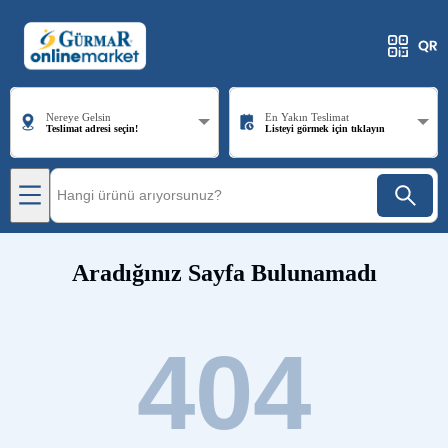
Nereye Gelsin
En Yakın Teslimat
Teslimat adresi seçin!
Listeyi görmek için tıklayın
Aradığınız Sayfa Bulunamadı
404