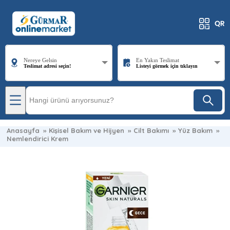
Nereye Gelsin
En Yakın Teslimat
Teslimat adresi seçin!
Listeyi görmek için tıklayın
Anasayfa
»
Kişisel Bakım ve Hijyen
»
Cilt Bakımı
»
Yüz Bakım
»
Nemlendirici Krem