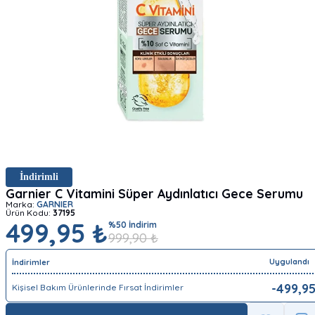
İndirimli
Garnier C Vitamini Süper Aydınlatıcı Gece Serumu
Marka:
GARNIER
Ürün Kodu:
37195
499,95 ₺
%
50
İndirim
999,90
₺
Uygulandı
İndirimler
-
499,9
Kişisel Bakım Ürünlerinde Fırsat İndirimler