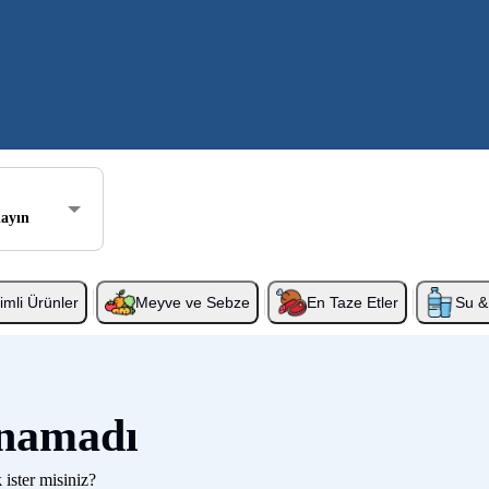
layın
rimli Ürünler
Meyve ve Sebze
En Taze Etler
Su & 
unamadı
 ister misiniz?