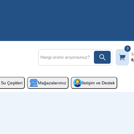
0
S
0
Su Çeşitleri
Mağazalarımız
İletişim ve Destek