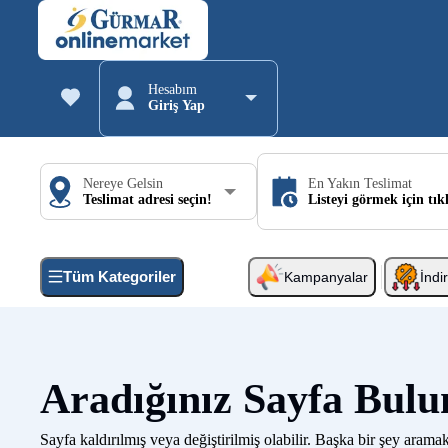
Hesabım
Giriş Yap
Nereye Gelsin
En Yakın Teslimat
Teslimat adresi seçin!
Listeyi görmek için tık
Tüm Kategoriler
Kampanyalar
İndi
Aradığınız Sayfa Bul
Sayfa kaldırılmış veya değiştirilmiş olabilir. Başka bir şey aramak