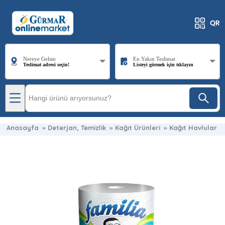
Nereye Gelsin
En Yakın Teslimat
Teslimat adresi seçin!
Listeyi görmek için tıklayın
Anasayfa
»
Deterjan, Temizlik
»
Kağıt Ürünleri
»
Kağıt Havlular