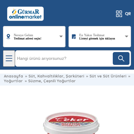
Nereye Gelsin
En Yakın Teslimat
Teslimat adresi seçin!
Listeyi görmek için tıklayın
Anasayfa
»
Süt, Kahvaltılıklar, Şarküteri
»
Süt ve Süt Ürünleri
»
Yoğurtlar
»
Süzme, Çeşnili Yoğurtlar