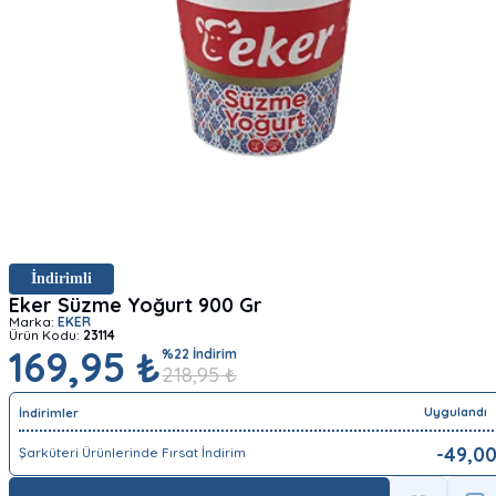
İndirimli
Eker Süzme Yoğurt 900 Gr
Marka:
EKER
Ürün Kodu:
23114
169,95 ₺
%
22
İndirim
218,95
₺
Uygulandı
İndirimler
-
49,0
Şarküteri Ürünlerinde Fırsat İndirim