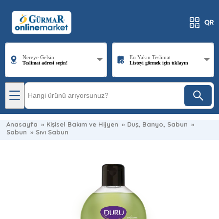
Nereye Gelsin
En Yakın Teslimat
Teslimat adresi seçin!
Listeyi görmek için tıklayın
Anasayfa
»
Kişisel Bakım ve Hijyen
»
Duş, Banyo, Sabun
»
Sabun
»
Sıvı Sabun