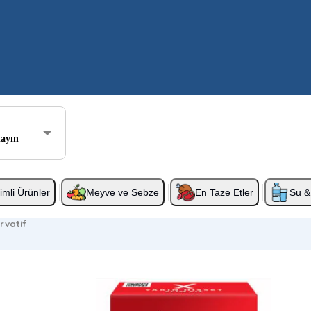
layın
rimli Ürünler
Meyve ve Sebze
En Taze Etler
Su & 
rvatif