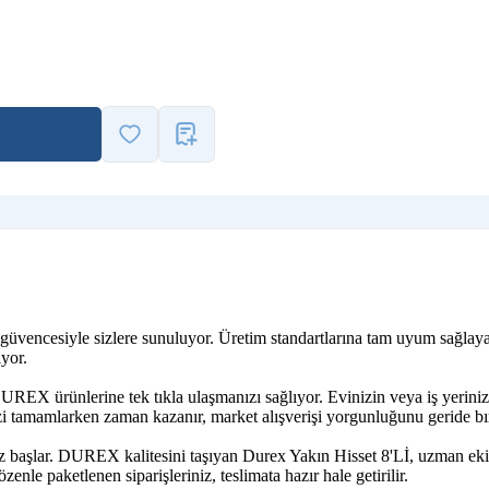
güvencesiyle sizlere sunuluyor. Üretim standartlarına tam uyum sağlaya
yor.
UREX ürünlerine tek tıkla ulaşmanızı sağlıyor. Evinizin veya iş yerin
izi tamamlarken zaman kazanır, market alışverişi yorgunluğunu geride bır
z başlar. DUREX kalitesini taşıyan Durex Yakın Hisset 8'Lİ, uzman ekip
zenle paketlenen siparişleriniz, teslimata hazır hale getirilir.