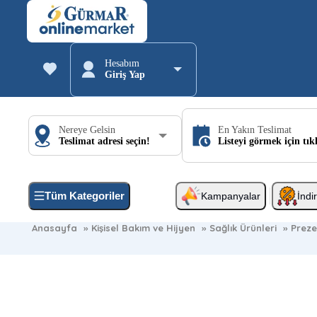
Hesabım
Giriş Yap
Nereye Gelsin
En Yakın Teslimat
Teslimat adresi seçin!
Listeyi görmek için tık
Tüm Kategoriler
Kampanyalar
İndi
Anasayfa
»
Kişisel Bakım ve Hijyen
»
Sağlık Ürünleri
»
Preze