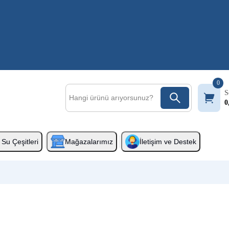
0
S
0
Su Çeşitleri
Mağazalarımız
İletişim ve Destek