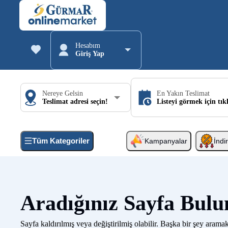
Hesabım
Giriş Yap
Nereye Gelsin
En Yakın Teslimat
Teslimat adresi seçin!
Listeyi görmek için tık
Tüm Kategoriler
Kampanyalar
İndi
Aradığınız Sayfa Bul
Sayfa kaldırılmış veya değiştirilmiş olabilir. Başka bir şey aramak