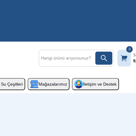
0
S
0
Su Çeşitleri
Mağazalarımız
İletişim ve Destek