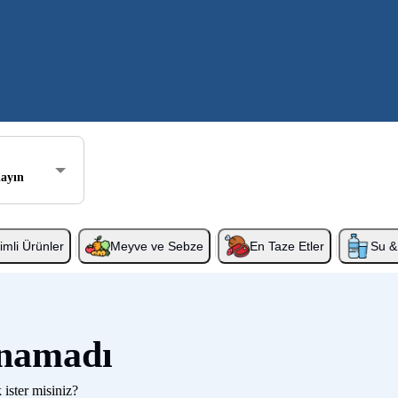
layın
rimli Ürünler
Meyve ve Sebze
En Taze Etler
Su & 
unamadı
 ister misiniz?