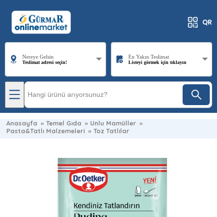
Nereye Gelsin
En Yakın Teslimat
Teslimat adresi seçin!
Listeyi görmek için tıklayın
Anasayfa
»
Temel Gıda
»
Unlu Mamüller
»
Pasta&Tatlı Malzemeleri
»
Toz Tatlılar