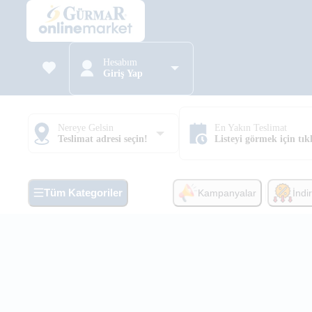
Hesabım
Giriş Yap
Nereye Gelsin
En Yakın Teslimat
Teslimat adresi seçin!
Listeyi görmek için tık
Tüm Kategoriler
Kampanyalar
İndi
Anasayfa
»
Kişisel Bakım ve Hijyen
»
Saç Bakımı
»
Şampua
Clear Men Cool Sport Men