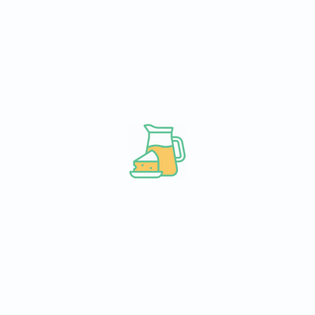
imiz başlar. CLEAR kalitesini taşıyan Clear Men Cool Sport Menthol Ş
ntrol edilir. Hasar görmeyecek şekilde özenle paketlenen siparişleriniz, tes
ni soğuk zincir (gerekli ise) ve hijyen kurallarına dikkat ederek, hız
 ulaşacak ürünün ambalaj tasarımında üretici firma kaynaklı küçük farklı
ginizi Çekebilir