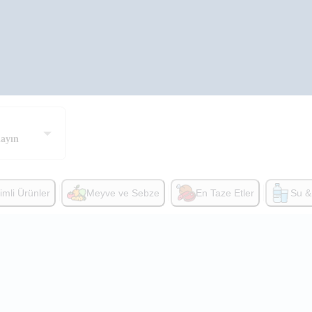
layın
rimli Ürünler
Meyve ve Sebze
En Taze Etler
Su & 
n
thol Şampuan