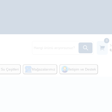
0
S
0
Su Çeşitleri
Mağazalarımız
İletişim ve Destek