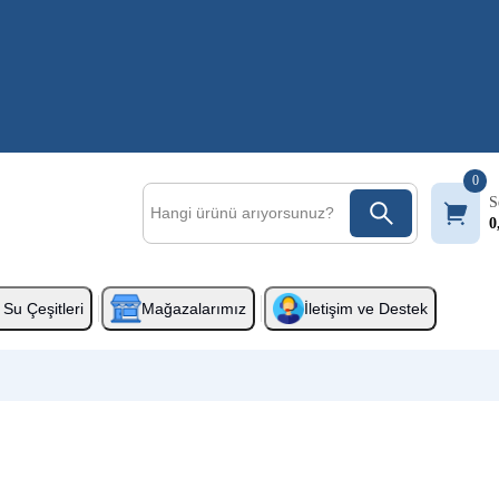
0
S
0
Su Çeşitleri
Mağazalarımız
İletişim ve Destek