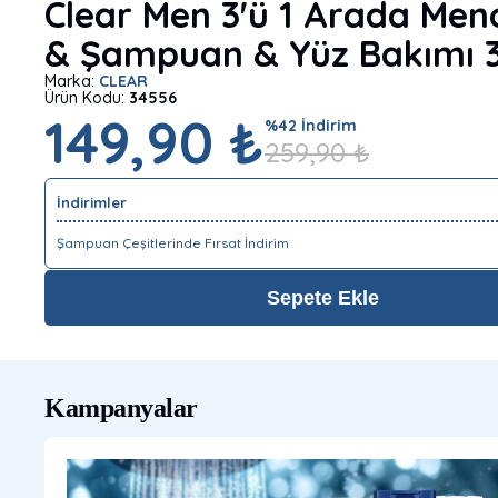
Clear Men 3'ü 1 Arada Meno
& Şampuan & Yüz Bakımı 
Marka:
CLEAR
Ürün Kodu:
34556
149,90 ₺
%
42
İndirim
259,90
₺
İndirimler
Şampuan Çeşitlerinde Fırsat İndirim
Sepete Ekle
Kampanyalar