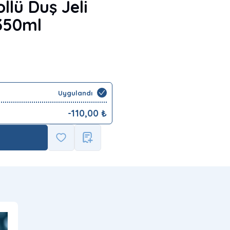
llü Duş Jeli
350ml
Uygulandı
-
110,00
₺