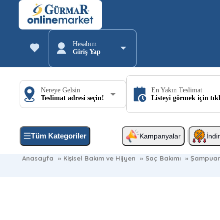
Hesabım
Giriş Yap
Nereye Gelsin
En Yakın Teslimat
Teslimat adresi seçin!
Listeyi görmek için tık
Tüm Kategoriler
Kampanyalar
İndi
Anasayfa
»
Kişisel Bakım ve Hijyen
»
Saç Bakımı
»
Şampua