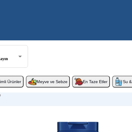
layın
rimli Ürünler
Meyve ve Sebze
En Taze Etler
Su & 
n