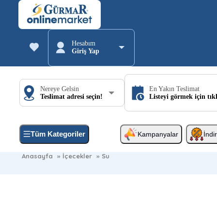
Hesabım
Giriş Yap
Nereye Gelsin
En Yakın Teslimat
Teslimat adresi seçin!
Listeyi görmek için tık
Tüm Kategoriler
Kampanyalar
İndi
Anasayfa
»
İçecekler
»
Su