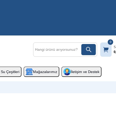
0
S
0
Su Çeşitleri
Mağazalarımız
İletişim ve Destek