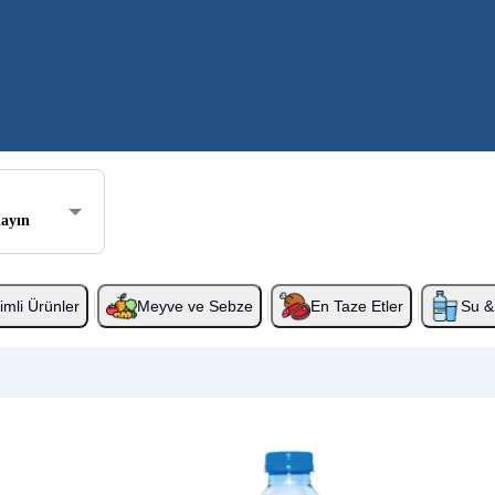
layın
rimli Ürünler
Meyve ve Sebze
En Taze Etler
Su & 