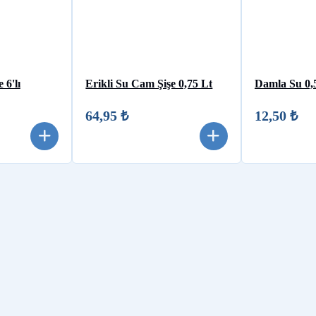
 6'lı
Erikli Su Cam Şişe 0,75 Lt
Damla Su 0,
64,95 ₺
12,50 ₺