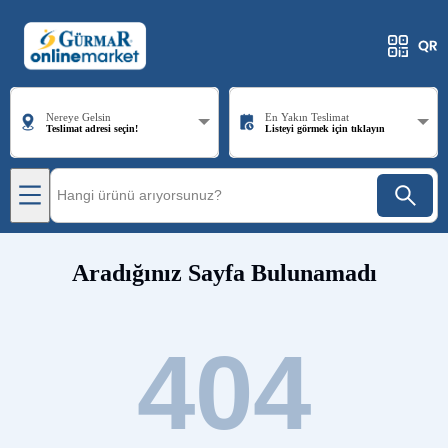
Nereye Gelsin
En Yakın Teslimat
Teslimat adresi seçin!
Listeyi görmek için tıklayın
Aradığınız Sayfa Bulunamadı
404